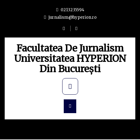
Skip
0213235594
to
jurnalism@hyperion.ro
content
Facultatea De Jurnalism
Universitatea HYPERION
Din București
Primary
Menu